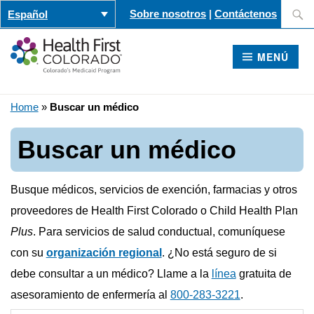
Saltar
Buscar
Sobre nosotros
|
Contáctenos
Español
al
contenido
MENÚ
Home
»
Buscar un médico
Buscar un médico
Busque médicos, servicios de exención, farmacias y otros
proveedores de Health First Colorado o Child Health Plan
Plus
. Para servicios de salud conductual, comuníquese
con su
organización regional
. ¿No está seguro de si
debe consultar a un médico? Llame a la
línea
gratuita de
asesoramiento de enfermería al
800-283-3221
.