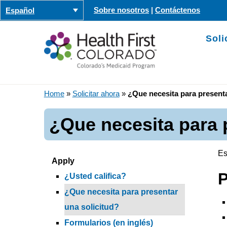
Saltar
Sobre nosotros
|
Contáctenos
Español
al
contenido
Soli
Home
»
Solicitar ahora
»
¿Que necesita para presenta
¿Que necesita para 
Es
Apply
P
¿Usted califica?
¿Que necesita para presentar
una solicitud?
Formularios (en inglés)