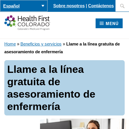
Saltar
Buscar
Sobre nosotros
|
Contáctenos
Español
al
contenido
MENÚ
Home
»
Beneficios y servicios
»
Llame a la línea gratuita de
asesoramiento de enfermería
Llame a la línea
gratuita de
asesoramiento de
enfermería