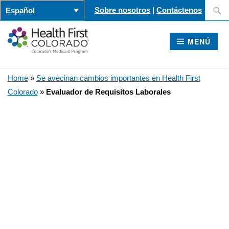
Saltar
Buscar
Sobre nosotros
|
Contáctenos
Español
al
contenido
MENÚ
Home
»
Se avecinan cambios importantes en Health First
Colorado
»
Evaluador de Requisitos Laborales
Evaluador de Requisitos